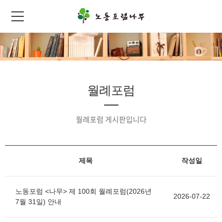
월례포럼
월례포럼 게시판입니다
제목
작성일
노동포럼 <나무> 제 100회 월례포럼(2026년
2026-07-22
7월 31일) 안내